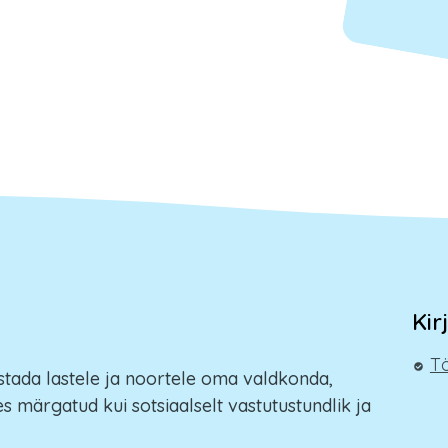
Kir
Tö
stada lastele ja noortele oma valdkonda,
s märgatud kui sotsiaalselt vastutustundlik ja