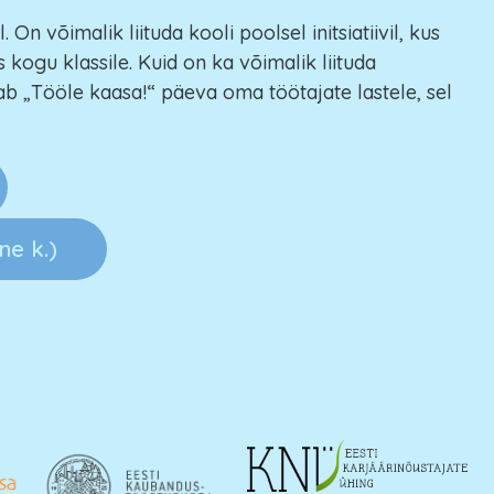
On võimalik liituda kooli poolsel initsiatiivil, kus
kogu klassile. Kuid on ka võimalik liituda
ldab „Tööle kaasa!“ päeva oma töötajate lastele, sel
ne k.)