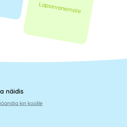
Lapsevanemale
ja näidis
öandja kiri koolile