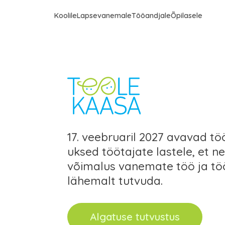
Koolile
Lapsevanemale
Tööandjale
Õpilasele
17. veebruaril 2027 avavad t
uksed töötajate lastele, et ne
võimalus vanemate töö ja t
lähemalt tutvuda.
Algatuse tutvustus