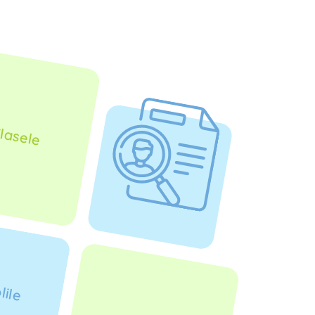
lasele
lile