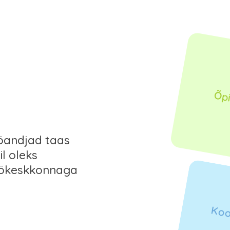
Õpi
ööandjad taas
il oleks
öökeskkonnaga
Koo