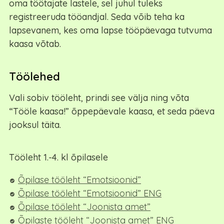
oma töötajate lastele, sel juhul tuleks
registreeruda tööandjal. Seda võib teha ka
lapsevanem, kes oma lapse tööpäevaga tutvuma
kaasa võtab.
Töölehed
Vali sobiv tööleht, prindi see välja ning võta
“Tööle kaasa!” õppepäevale kaasa, et seda päeva
jooksul täita.
Tööleht 1.-4. kl õpilasele
Õpilase tööleht “Emotsioonid”
Õpilase tööleht “Emotsioonid” ENG
Õpilase tööleht “Joonista amet”
Õpilaste tööleht “Joonista amet” ENG