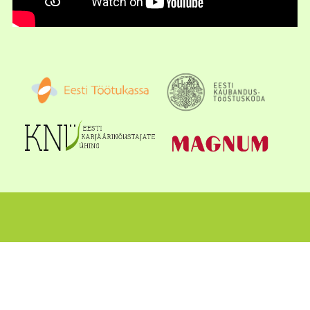
Eesti Kaubandus-
Tööstuskoda
Toom-Kooli 17, 10130 Tallinn