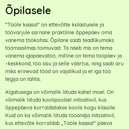
Õpilasele
“Tööle kaasa!” on ettevõtte külastusele ja
töövarjule sarnane praktiline õppepäev oma
vanema töökohas. Õpilane saab teadlikumaks
töömaailmas toimuvast. Ta näeb mis on tema
vanema igapäevatöö, milline on tema tööpäev ja
–keskkond, töö sisu ja selle väärtus, ning saab aru
miks erinevad tööd on vajalikud ja et iga töö
tegija on tähtis.
Algatusega on võimalik liituda kahel moel. On
võimalik liituda koolipoolsel initsiatiivil, kus
õppepäeva korraldatakse koolis kogu klassile.
Kuid on ka võimalik liituda tööandja initsiatiivil,
kus ettevõte korraldab „Tööle kaasa!“ päeva