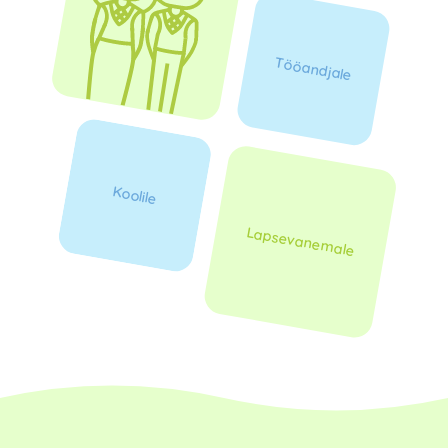
Tööandjale
Koolile
Lapsevanemale