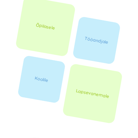
Õpilasele
Tööandjale
Koolile
Lapsevanemale