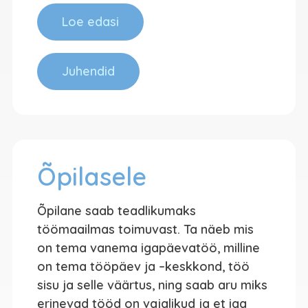
Loe edasi
Juhendid
Õpilasele
Õpilane saab teadlikumaks
töömaailmas toimuvast. Ta näeb mis
on tema vanema igapäevatöö, milline
on tema tööpäev ja –keskkond, töö
sisu ja selle väärtus, ning saab aru miks
erinevad tööd on vajalikud ja et iga