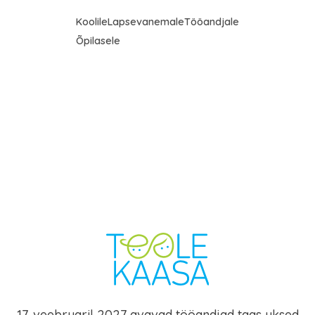
Koolile
Lapsevanemale
Tööandjale
Õpilasele
17. veebruaril 2027 avavad tööandjad taas uksed